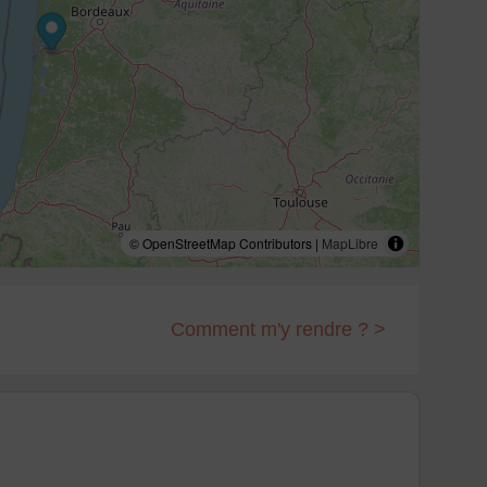
© OpenStreetMap Contributors |
MapLibre
Comment m'y rendre ? >