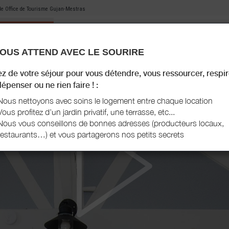
 de
Office de Tourisme Gujan-Mestras
OUS ATTEND AVEC LE SOURIRE
MON HÉBERGEMENT
MES RECOMMANDATIONS
AGENDA TOURISTIQUE
MON LIVRET D'ACCU
ez de votre séjour pour vous détendre, vous ressourcer, respir
épenser ou ne rien faire ! :
Nous nettoyons avec soins le logement entre chaque location
Vous profitez d’un jardin privatif, une terrasse, etc...
Nous vous conseillons de bonnes adresses (producteurs locaux,
restaurants…) et vous partagerons nos petits secrets