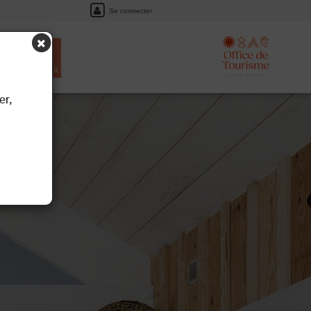
Se connecter
EIL
RÉSERVER
er,