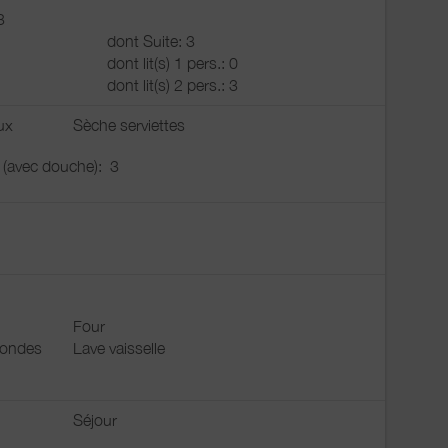
3
dont Suite: 3
dont lit(s) 1 pers.: 0
dont lit(s) 2 pers.: 3
ux
Sèche serviettes
u (avec douche):
3
Four
 ondes
Lave vaisselle
Séjour