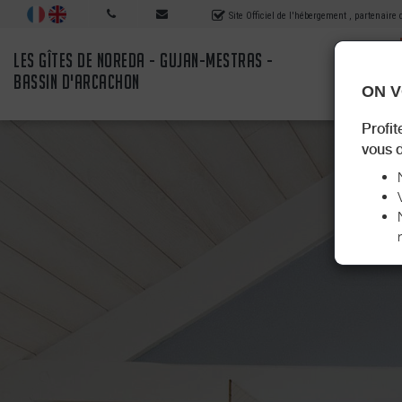
Site Officiel de l'hébergement
, partenaire
LES GÎTES DE NOREDA - GUJAN-MESTRAS -
BASSIN D'ARCACHON
ON V
Profit
vous d