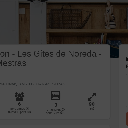
on - Les Gîtes de Noreda -
I
Mestras
p
ierre Daney 33470 GUJAN-MESTRAS
6
90
3
personnes
m2
chambres
(Maxi:
6
pers.
)
dont Suite
:3